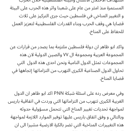
استهداف الاحتلال الانسان والبيئة الفلسطينية خلال الحرب
المستمرة منذ امثر من عام على شعبنا واثر هذه الحرب على البيئة
و التغيير المناخي في فلسطين حيث جرى التركيز على ثلاث
قضايا هي وقف الحرب وبناء القدرات الفلسطينية لتعزيز العمل
للحفاظ على المناخ.
واكد ابو ظاهر ان دولة فلسطين ملتزمة بما يصدر من قرارات عن
المجموعة العربية ومجموعة ال ٧٧ والصين الدولية لان هذه
المجموعات تمثل الدول النامية ونحن احدى هذه الدول التي
تحاول الدول الصناعية الكبرى التهرب من التزاماتها إتجاهها في
قضايا المناخ.
وفي معرض رده على اسئلة شبكة PNN اكد ابو ظاهر ان الدول
الغربية الكبرى تتهرب من التزاماتها التي وردت في اتفاقية باريس
لمواجهة تحديات تغيير المناخ التي تتحمل مسؤولية حدوثه
وبالتالي و وفق اتفاق باريس عليها توفير الموارد اللازمة لمواجهة
هذه التغييرات المناخية التي تضر بالكرة الارضية مشيرا الى ان