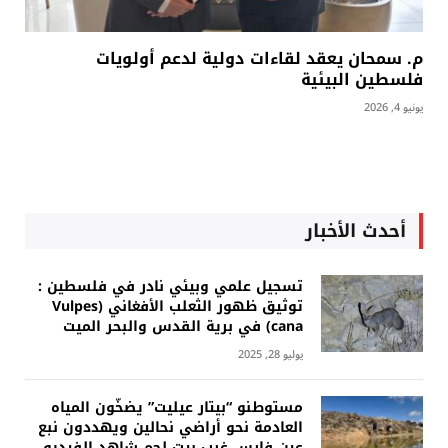
م. سمحان يعقد لقاءات دولية لدعم أولويات
فلسطين البيئية
يونيو 4, 2026
أحدث الأخبار
تسجيل علمي وبيئي نادر في فلسطين :
توثيق ظهور الثعلب الأفغاني (Vulpes
cana) في برية القدس والبحر الميت
يوليو 28, 2025
مستوطنو “بيتار عيليت” يضخّون المياه
العادمة نحو أراضي نحالين ويهددون نبع
عين فارس غرب بيت لحم شاهد الفيديو