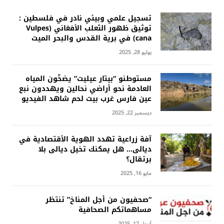
تسجيل علمي وبيئي نادر في فلسطين :
توثيق ظهور الثعلب الأفغاني (Vulpes
cana) في برية القدس والبحر الميت
يوليو 28, 2025
مستوطنو “بيتار عيليت” يضخّون المياه
العادمة نحو أراضي نحالين ويهددون نبع
عين فارس غرب بيت لحم شاهد الفيديو
ديسمبر 22, 2025
آفة زراعية تهدد الهوية الأقتصادية في
ديالى… هل يمكنك تخيل ديالى بلا
برتقال؟
مايو 16, 2025
“صحفيون من أجل المناخ” تنتظر
مساهماتكم الصحافية
أبريل 17, 2025