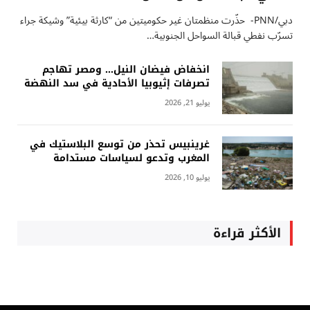
دبي/PNN- حذّرت منظمتان غير حكوميتين من “كارثة بيئية” وشيكة جراء
تسرّب نفطي قبالة السواحل الجنوبية…
انخفاض فيضان النيل… ومصر تهاجم
تصرفات إثيوبيا الأحادية في سد النهضة
يوليو 21, 2026
غرينبيس تحذر من توسع البلاستيك في
المغرب وتدعو لسياسات مستدامة
يوليو 10, 2026
الأكثر قراءة