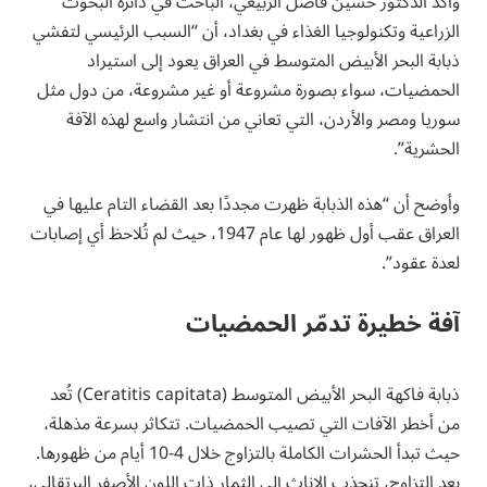
وأكد الدكتور حسين فاضل الربيعي، الباحث في دائرة البحوث
الزراعية وتكنولوجيا الغذاء في بغداد، أن “السبب الرئيسي لتفشي
ذبابة البحر الأبيض المتوسط في العراق يعود إلى استيراد
الحمضيات، سواء بصورة مشروعة أو غير مشروعة، من دول مثل
سوريا ومصر والأردن، التي تعاني من انتشار واسع لهذه الآفة
الحشرية”.
وأوضح أن “هذه الذبابة ظهرت مجددًا بعد القضاء التام عليها في
العراق عقب أول ظهور لها عام 1947، حيث لم تُلاحظ أي إصابات
لعدة عقود”.
آفة خطيرة تدمّر الحمضيات
ذبابة فاكهة البحر الأبيض المتوسط (Ceratitis capitata) تُعد
من أخطر الآفات التي تصيب الحمضيات. تتكاثر بسرعة مذهلة،
حيث تبدأ الحشرات الكاملة بالتزاوج خلال 4-10 أيام من ظهورها.
بعد التزاوج، تنجذب الإناث إلى الثمار ذات اللون الأصفر البرتقالي،