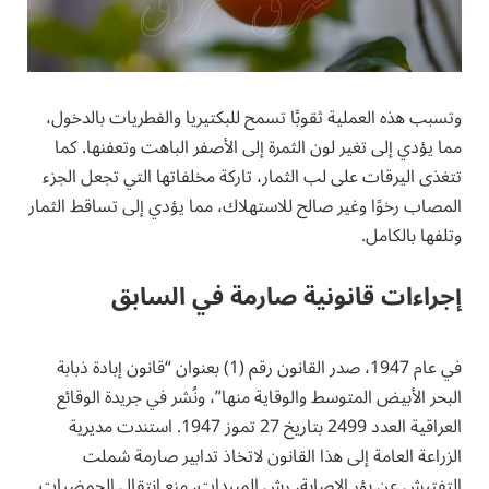
وتسبب هذه العملية ثقوبًا تسمح للبكتيريا والفطريات بالدخول،
مما يؤدي إلى تغير لون الثمرة إلى الأصفر الباهت وتعفنها. كما
تتغذى اليرقات على لب الثمار، تاركة مخلفاتها التي تجعل الجزء
المصاب رخوًا وغير صالح للاستهلاك، مما يؤدي إلى تساقط الثمار
وتلفها بالكامل.
إجراءات قانونية صارمة في السابق
في عام 1947، صدر القانون رقم (1) بعنوان “قانون إبادة ذبابة
البحر الأبيض المتوسط والوقاية منها”، ونُشر في جريدة الوقائع
العراقية العدد 2499 بتاريخ 27 تموز 1947. استندت مديرية
الزراعة العامة إلى هذا القانون لاتخاذ تدابير صارمة شملت
التفتيش عن بؤر الإصابة، رش المبيدات، منع انتقال الحمضيات