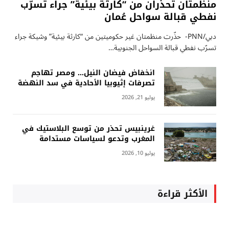
منظمتان تحذران من “كارثة بيئية” جراء تسرّب
نفطي قبالة سواحل عُمان
دبي/PNN- حذّرت منظمتان غير حكوميتين من “كارثة بيئية” وشيكة جراء
تسرّب نفطي قبالة السواحل الجنوبية…
انخفاض فيضان النيل… ومصر تهاجم
تصرفات إثيوبيا الأحادية في سد النهضة
يوليو 21, 2026
غرينبيس تحذر من توسع البلاستيك في
المغرب وتدعو لسياسات مستدامة
يوليو 10, 2026
الأكثر قراءة