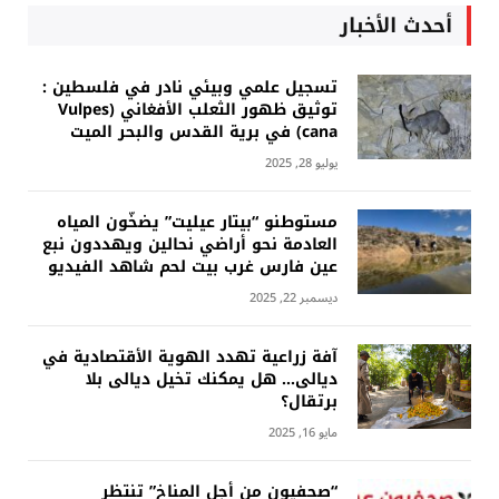
أحدث الأخبار
تسجيل علمي وبيئي نادر في فلسطين :
توثيق ظهور الثعلب الأفغاني (Vulpes
cana) في برية القدس والبحر الميت
يوليو 28, 2025
مستوطنو “بيتار عيليت” يضخّون المياه
العادمة نحو أراضي نحالين ويهددون نبع
عين فارس غرب بيت لحم شاهد الفيديو
ديسمبر 22, 2025
آفة زراعية تهدد الهوية الأقتصادية في
ديالى… هل يمكنك تخيل ديالى بلا
برتقال؟
مايو 16, 2025
“صحفيون من أجل المناخ” تنتظر