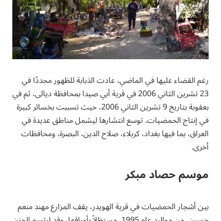
رغم القضاء عليها في الماضي، عادت الذبابة للظهور مجددًا في
23 تشرين الثاني 2006 في قرية أبي صيدا بمحافظة ديالى، ثم في
بعقوبة بتاريخ 9 تشرين الثاني 2006، حيث تسببت بخسائر كبيرة
في إنتاج الحمضيات. توسع انتشارها ليشمل مناطق عديدة في
العراق، بما فيها بغداد، كربلاء، صلاح الدين، البصرة، ومحافظات
أخرى.
موسم حصاد مبكر
بين أشجار الحمضيات في قرية الهويدر، يقف المزارع مهند منعم
حسين، من مواليد عام 1995، مستظلاً بأوراقها، وقد ارتسم الحزن