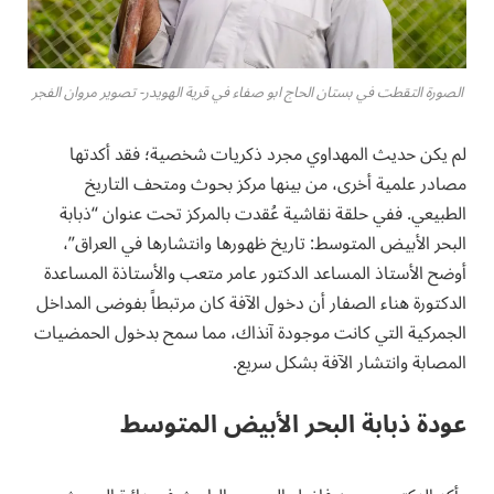
الصورة التقطت في بستان الحاج ابو صفاء في قرية الهويدر- تصوير مروان الفجر
لم يكن حديث المهداوي مجرد ذكريات شخصية؛ فقد أكدتها
مصادر علمية أخرى، من بينها مركز بحوث ومتحف التاريخ
الطبيعي. ففي حلقة نقاشية عُقدت بالمركز تحت عنوان “ذبابة
البحر الأبيض المتوسط: تاريخ ظهورها وانتشارها في العراق”،
أوضح الأستاذ المساعد الدكتور عامر متعب والأستاذة المساعدة
الدكتورة هناء الصفار أن دخول الآفة كان مرتبطاً بفوضى المداخل
الجمركية التي كانت موجودة آنذاك، مما سمح بدخول الحمضيات
المصابة وانتشار الآفة بشكل سريع.
عودة ذبابة البحر الأبيض المتوسط