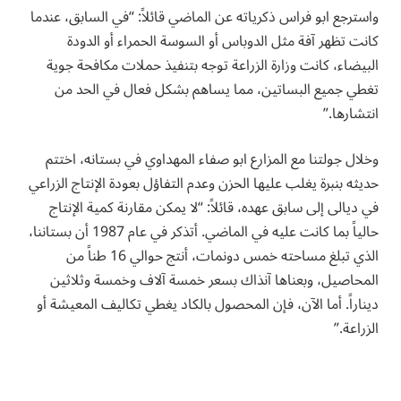
واسترجع ابو فراس ذكرياته عن الماضي قائلاً: “في السابق، عندما
كانت تظهر آفة مثل الدوباس أو السوسة الحمراء أو الدودة
البيضاء، كانت وزارة الزراعة توجه بتنفيذ حملات مكافحة جوية
تغطي جميع البساتين، مما يساهم بشكل فعال في الحد من
انتشارها.”
وخلال جولتنا مع المزارع ابو صفاء المهداوي في بستانه، اختتم
حديثه بنبرة يغلب عليها الحزن وعدم التفاؤل بعودة الإنتاج الزراعي
في ديالى إلى سابق عهده، قائلاً: “لا يمكن مقارنة كمية الإنتاج
حالياً بما كانت عليه في الماضي. أتذكر في عام 1987 أن بستاننا،
الذي تبلغ مساحته خمس دونمات، أنتج حوالي 16 طناً من
المحاصيل، وبعناها آنذاك بسعر خمسة آلاف وخمسة وثلاثين
ديناراً. أما الآن، فإن المحصول بالكاد يغطي تكاليف المعيشة أو
الزراعة.”