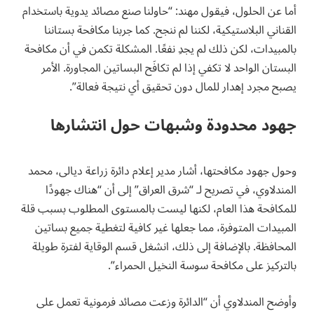
أما عن الحلول، فيقول مهند: “حاولنا صنع مصائد يدوية باستخدام
القناني البلاستيكية، لكننا لم ننجح. كما جربنا مكافحة بستاننا
بالمبيدات، لكن ذلك لم يجدِ نفعًا. المشكلة تكمن في أن مكافحة
البستان الواحد لا تكفي إذا لم تكافَح البساتين المجاورة. الأمر
يصبح مجرد إهدار للمال دون تحقيق أي نتيجة فعالة”.
جهود محدودة وشبهات حول انتشارها
وحول جهود مكافحتها، أشار مدير إعلام دائرة زراعة ديالى، محمد
المندلاوي، في تصريح لـ “شرق العراق” إلى أن “هناك جهودًا
للمكافحة هذا العام، لكنها ليست بالمستوى المطلوب بسبب قلة
المبيدات المتوفرة، مما جعلها غير كافية لتغطية جميع بساتين
المحافظة. بالإضافة إلى ذلك، انشغل قسم الوقاية لفترة طويلة
بالتركيز على مكافحة سوسة النخيل الحمراء”.
وأوضح المندلاوي أن “الدائرة وزعت مصائد فرمونية تعمل على