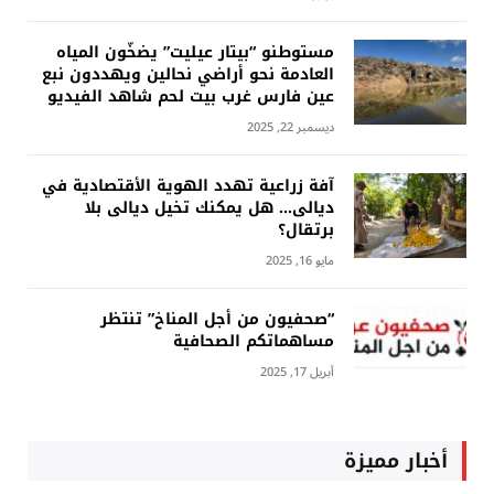
مستوطنو “بيتار عيليت” يضخّون المياه
العادمة نحو أراضي نحالين ويهددون نبع
عين فارس غرب بيت لحم شاهد الفيديو
ديسمبر 22, 2025
آفة زراعية تهدد الهوية الأقتصادية في
ديالى… هل يمكنك تخيل ديالى بلا
برتقال؟
مايو 16, 2025
“صحفيون من أجل المناخ” تنتظر
مساهماتكم الصحافية
أبريل 17, 2025
أخبار مميزة