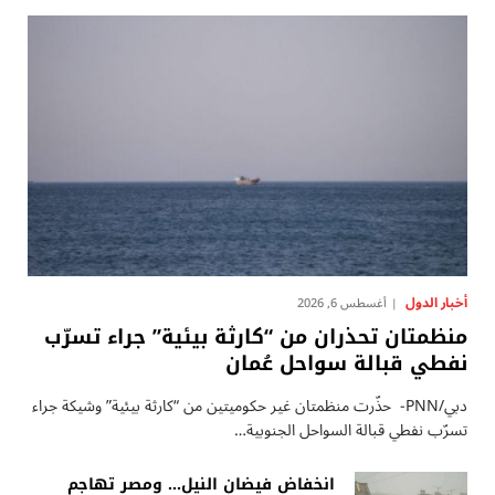
أخبار الدول
أغسطس 6, 2026
منظمتان تحذران من “كارثة بيئية” جراء تسرّب
نفطي قبالة سواحل عُمان
دبي/PNN- حذّرت منظمتان غير حكوميتين من “كارثة بيئية” وشيكة جراء
تسرّب نفطي قبالة السواحل الجنوبية…
انخفاض فيضان النيل… ومصر تهاجم