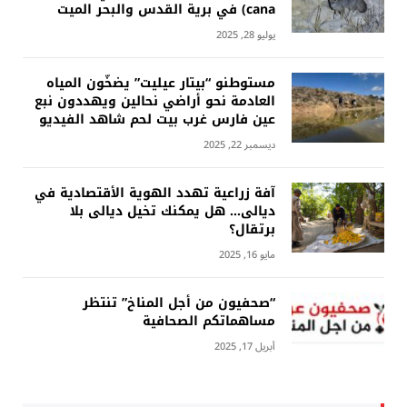
cana) في برية القدس والبحر الميت
يوليو 28, 2025
مستوطنو “بيتار عيليت” يضخّون المياه
العادمة نحو أراضي نحالين ويهددون نبع
عين فارس غرب بيت لحم شاهد الفيديو
ديسمبر 22, 2025
آفة زراعية تهدد الهوية الأقتصادية في
ديالى… هل يمكنك تخيل ديالى بلا
برتقال؟
مايو 16, 2025
“صحفيون من أجل المناخ” تنتظر
مساهماتكم الصحافية
أبريل 17, 2025