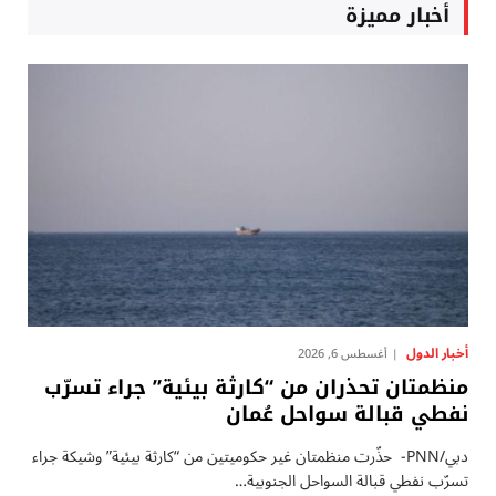
أخبار مميزة
أخبار الدول
أغسطس 6, 2026
منظمتان تحذران من “كارثة بيئية” جراء تسرّب
نفطي قبالة سواحل عُمان
دبي/PNN- حذّرت منظمتان غير حكوميتين من “كارثة بيئية” وشيكة جراء
تسرّب نفطي قبالة السواحل الجنوبية…