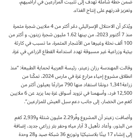
ضمن خطة شاملة تهدف إلى تثبيت المزارعين في أراضيهم،
وتعزيز قدرتهم على إنتاج الغذاء.
ويُذكر أن الاحتلال الإسرائيلي دمّر أكثر من 4 ملايين شجرة مثمرة
منذ 7 أكتوبر 2023، من بينها 1.62 مليون شجرة زيتون، و أكثر من
100 ألف نخلة وغيرها من الأشجار المثمرة، ما تسبب في كارثة
بيئية وزراعية غير مسبوقة تهدد استدامة القطاع الزراعي في غزة.
وقالت المهندسة رزان زعيتر، رئيسة العربية لحماية الطبيعة: “منذ
انطلاق مشروع إحياء مزارع غزة في مارس 2024، تمكّنا من
زراعة1,341 دونمًا استفاد منها 790 مزارعًا يعيلون أكثر من
12,500 فرد، وأسهمنا في تزويد أسواق غزة بما يزيد عن 6 ملايين
كغم من الخضار، إلى جانب دعم سبل العيش للمزارعين”.
وأضافت زعيتر أن المشروع وفّر2.29 مليون شتلة و2,939 كغم
من البذور، وأعاد تأهيل 3 آبار مياه وحفر بئر زراعي جديد، إضافة
إلى إنشاء 17 بيتًا بلاستيكيًا وتوزيع 36 شبكة صيد و28 وحدة