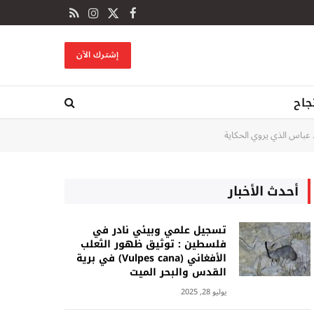
X
فيسبوك
RSS
الانستغرام
(Twitter)
إشترك الآن
اح
د عباس الذي يروي الحكاية
أحدث الأخبار
تسجيل علمي وبيئي نادر في
فلسطين : توثيق ظهور الثعلب
الأفغاني (Vulpes cana) في برية
القدس والبحر الميت
يوليو 28, 2025