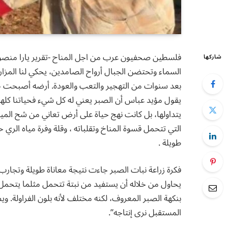
فلسطين صحفيون عرب من اجل المناح -تقرير يارا منصور
شاركها
السماء وتحتضن الجبال أرواح الصامدين، يحكي لنا المزار
بعد سنوات من التهجير والتعب والعودة. أرضه أصبحت جزءًا 
يقول مؤيد عباس أن الصبر يعني له كل شيء فحياتنا كلها 
يتداولها، بل كانت نهج حياة على أرض تعاني من شح المياه،
التي تتحمل قسوة المناخ وتقلباته ، وقلة وفرة مياه ا
طويلة .
فكرة زراعة نبات الصبر جاءت نتيجة معاناة طويلة وتجارب 
يحاول من خلاله أن يستفيد من نبتة تتحمل مثلما يتحمل هو.
بنكهة الصبر المعروف، لكنه مختلف لأنه بلون الفراولة. ويض
المستقبل نرى إنتاجه”.