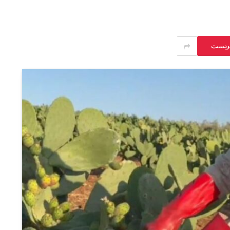
يريست