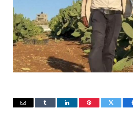
يسبوك
تويتر
بينتيريست
لينكدإن
Tumblr
البريد
الإلكتروني