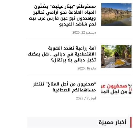
مستوطنو “بيتار عيليت” يضخّون
المياه العادمة نحو أراضي نحالين
ويهددون نبع عين فارس غرب بيت
لحم شاهد الفيديو
ديسمبر 22, 2025
آفة زراعية تهدد الهوية
الأقتصادية في ديالى… هل يمكنك
تخيل ديالى بلا برتقال؟
مايو 16, 2025
“صحفيون من أجل المناخ” تنتظر
مساهماتكم الصحافية
أبريل 17, 2025
أخبار مميزة