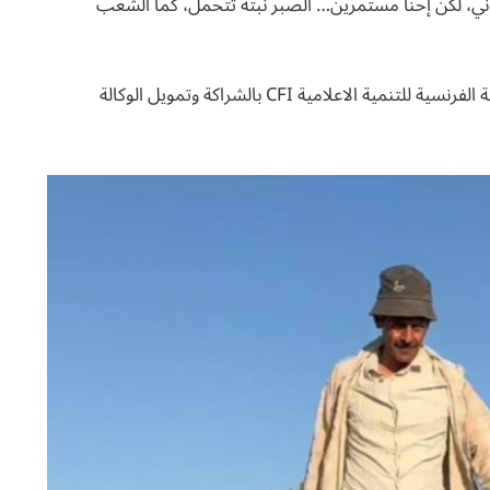
ني، لكن إحنا مستمرين… الصبر نبتة تتحمل، كما الشعب
تم انتاج هذه القصة ضمن برنامج قريب الذي تنفذه الوكالة الفرنسية للتنمية الاعلامية CFI بالشراكة وتمويل الوكالة