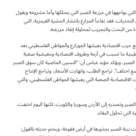
تي يواجهها في مزرعة الصبر التي يمتلكها وأما مشروعه ويقول
تحديات. فقد تفاجأ المزارع بانتشار الحشرة القرمزية، التي
ة من البحث والتجريب لمحاولة إنقاذ مزرعته.
ع حرب اقتصادية يعيشها الموزارع والمواطن الفلسطيني بعد
فسطينية ما تسبب في أزمة وظروف اقتصادية ومعيشية صعبة
 الصبر، ويؤكد مؤيد عباس أن: “السنين الماضية كان سوق الصبر
داخل أراضي 48، لكن اليوم الوضع اختلف”. تراجع الطلب، وانهارت الأسعار، وتراجع الإنتاج
 الاقتصادية الصعبة التي يعيشها المواطن الفلسطيني، والتي
ر وتصدره إلى الأردن وسوريا والكويت، لكنها اليوم اختفت،
 التي تحاول البقاء.
بث نبتة الصبر بجذورها في أرض فقوعة، ويختم حديثه بالقول: