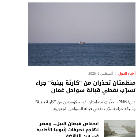
أخبار الدول
أغسطس 6, 2026
منظمتان تحذران من “كارثة بيئية” جراء
تسرّب نفطي قبالة سواحل عُمان
دبي/PNN- حذّرت منظمتان غير حكوميتين من “كارثة بيئية”
وشيكة جراء تسرّب نفطي قبالة السواحل الجنوبية…
انخفاض فيضان النيل… ومصر
تهاجم تصرفات إثيوبيا الأحادية
في سد النهضة