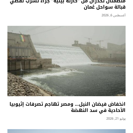
منظمتان تحذران من “كارثة بيئية” جراء تسرّب نفطي
قبالة سواحل عُمان
أغسطس 6, 2026
انخفاض فيضان النيل… ومصر تهاجم تصرفات إثيوبيا
الأحادية في سد النهضة
يوليو 21, 2026