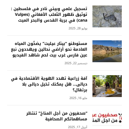
تسجيل علمي وبيئي نادر في فلسطين :
توثيق ظهور الثعلب الأفغاني (Vulpes
cana) في برية القدس والبحر الميت
يوليو 28, 2025
مستوطنو “بيتار عيليت” يضخّون المياه
العادمة نحو أراضي نحالين ويهددون نبع
عين فارس غرب بيت لحم شاهد الفيديو
ديسمبر 22, 2025
آفة زراعية تهدد الهوية الأقتصادية في
ديالى… هل يمكنك تخيل ديالى بلا
برتقال؟
مايو 16, 2025
“صحفيون من أجل المناخ” تنتظر
مساهماتكم الصحافية
أبريل 17, 2025